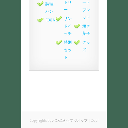
トリ
ート
調理
ー
ブレ
パン
ッド
サン
FIXING
ドイ
焼き
ッチ
菓子
特別
グッ
セッ
ズ
ト
Copyrights by
パン焼き小屋 ツオップ
| Zopf